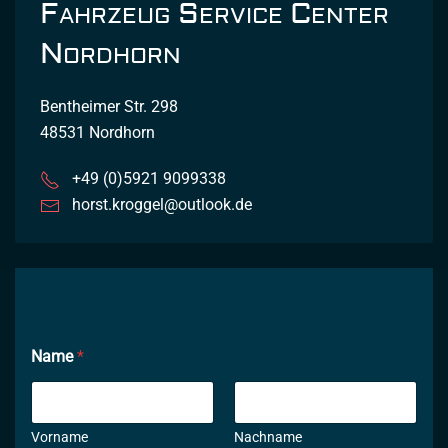
F
S
C
AHRZEUG
ERVICE
ENTER
N
ORDHORN
Bentheimer Str. 298
48531 Nordhorn
+49 (0)5921 9099338
horst.kroggel@outlook.de
Name
*
Vorname
Nachname